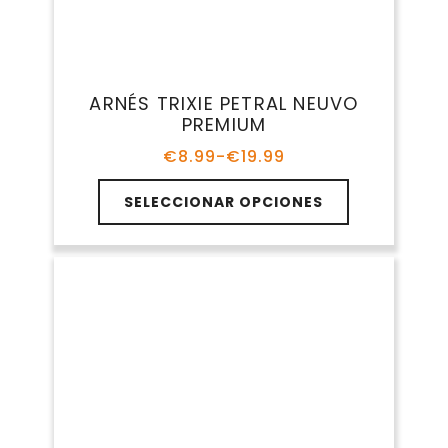
Peso
: algunos arneses utilizan el peso
como referencia para determinar la talla,
pero siempre es mejor guiarse por el
contorno.
Contorno del pecho
Contorno del cuello
Peso
Guías sobre arneses para
perros.