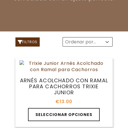
Sort
Sort content
Sort content
FILTROS
ARNÉS ACOLCHADO CON RAMAL
PARA CACHORROS TRIXIE
JUNIOR
€
13.00
Este
SELECCIONAR OPCIONES
producto
tiene