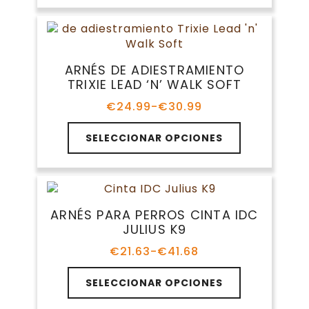
€11.99
de
múltiples
hasta
producto
variantes.
€19.99
Las
opciones
ARNÉS DE ADIESTRAMIENTO
se
TRIXIE LEAD ‘N’ WALK SOFT
pueden
elegir
€
24.99
-
€
30.99
Rango
en
de
Este
la
precios:
SELECCIONAR OPCIONES
producto
página
desde
tiene
€24.99
de
múltiples
hasta
producto
variantes.
€30.99
Las
ARNÉS PARA PERROS CINTA IDC
opciones
JULIUS K9
se
pueden
€
21.63
-
€
41.68
Rango
elegir
de
Este
en
precios:
SELECCIONAR OPCIONES
producto
la
desde
tiene