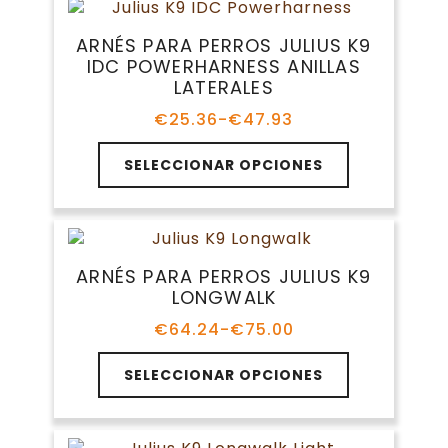
variantes.
€52.34
producto
Las
ARNÉS PARA PERROS JULIUS K9
opciones
IDC POWERHARNESS ANILLAS
se
LATERALES
pueden
elegir
€
25.36
-
€
47.93
Rango
en
de
Este
la
precios:
SELECCIONAR OPCIONES
producto
página
desde
tiene
€25.36
de
múltiples
hasta
producto
variantes.
€47.93
Las
ARNÉS PARA PERROS JULIUS K9
opciones
LONGWALK
se
pueden
€
64.24
-
€
75.00
Rango
elegir
de
Este
en
precios:
SELECCIONAR OPCIONES
producto
la
desde
tiene
€64.24
página
múltiples
hasta
de