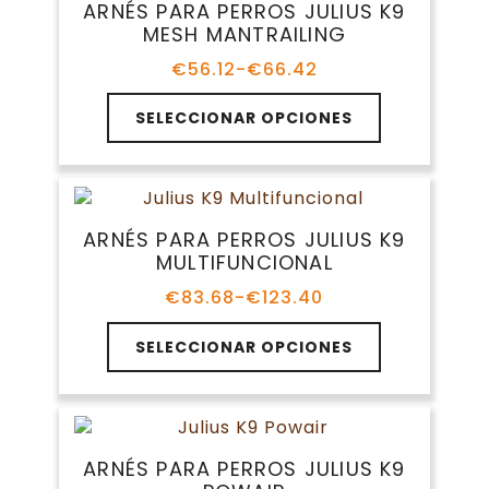
ARNÉS PARA PERROS JULIUS K9
opciones
MESH MANTRAILING
se
pueden
€
56.12
-
€
66.42
Rango
elegir
de
Este
en
precios:
SELECCIONAR OPCIONES
producto
la
desde
tiene
€56.12
página
múltiples
hasta
de
variantes.
€66.42
producto
Las
ARNÉS PARA PERROS JULIUS K9
opciones
MULTIFUNCIONAL
se
pueden
€
83.68
-
€
123.40
Rango
elegir
de
Este
en
precios:
SELECCIONAR OPCIONES
producto
la
desde
tiene
€83.68
página
múltiples
hasta
de
variantes.
€123.40
producto
Las
ARNÉS PARA PERROS JULIUS K9
opciones