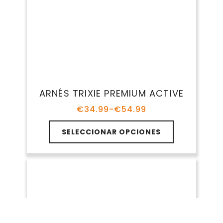
mi perro?
Depende del tamaño, nivel de actividad y
comportamiento de tu perro. Los arneses
antitirones son ideales para perros que
tiran mucho, mientras que los arneses
tipo chaleco son cómodos para paseos
tranquilos.
¿Cuál es la diferencia entre un
arnés y un collar?
Un arnés distribuye la presión por el
pecho y los hombros, reduciendo el
riesgo de lesiones en el cuello. Es una
opción más segura para perros que tiran
o tienen problemas respiratorios.