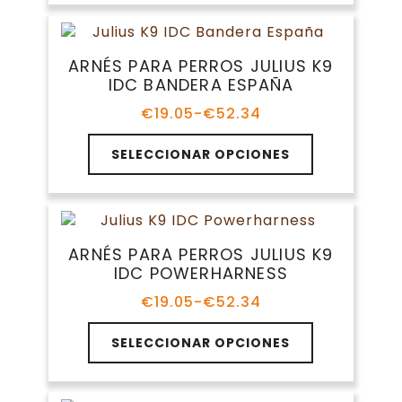
€21.63
página
múltiples
hasta
de
variantes.
€41.68
producto
Las
ARNÉS PARA PERROS JULIUS K9
opciones
IDC BANDERA ESPAÑA
se
pueden
€
19.05
-
€
52.34
Rango
elegir
de
Este
en
precios:
SELECCIONAR OPCIONES
producto
la
desde
tiene
€19.05
página
múltiples
hasta
de
variantes.
€52.34
producto
Las
ARNÉS PARA PERROS JULIUS K9
opciones
IDC POWERHARNESS
se
pueden
€
19.05
-
€
52.34
Rango
elegir
de
Este
en
precios:
SELECCIONAR OPCIONES
producto
la
desde
tiene
€19.05
página
múltiples
hasta
de