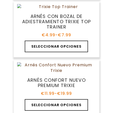
múltiples
variantes.
Las
ARNÉS CON BOZAL DE
opciones
ADIESTRAMIENTO TRIXIE TOP
se
TRAINER
pueden
elegir
€
4.99
-
€
7.99
Rango
en
de
Este
la
precios:
SELECCIONAR OPCIONES
producto
página
desde
tiene
€4.99
de
múltiples
hasta
producto
variantes.
€7.99
Las
opciones
ARNÉS CONFORT NUEVO
se
PREMIUM TRIXIE
pueden
elegir
€
11.99
-
€
19.99
Rango
en
de
Este
la
precios:
SELECCIONAR OPCIONES
producto
página
desde
tiene