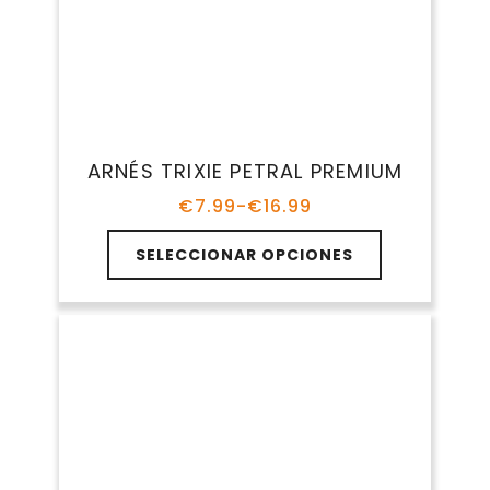
Collar O Arnés Para Perros –
¿cuál Es Mejor?
julio 24, 2025
Leer la guía
Preguntas frecuentes
¿Qué tipo de arnés es mejor para