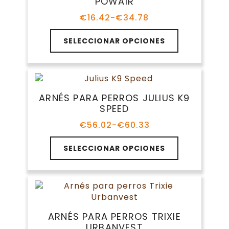
POWAIR
se
pueden
€
16.42
-
€
34.78
Rango
elegir
de
Este
en
precios:
SELECCIONAR OPCIONES
producto
la
desde
tiene
€16.42
página
múltiples
hasta
de
variantes.
€34.78
producto
Las
ARNÉS PARA PERROS JULIUS K9
opciones
SPEED
se
pueden
€
56.02
-
€
60.33
Rango
elegir
de
Este
en
precios:
SELECCIONAR OPCIONES
producto
la
desde
tiene
€56.02
página
múltiples
hasta
de
variantes.
€60.33
producto
Las
opciones
ARNÉS PARA PERROS TRIXIE
se
URBANVEST