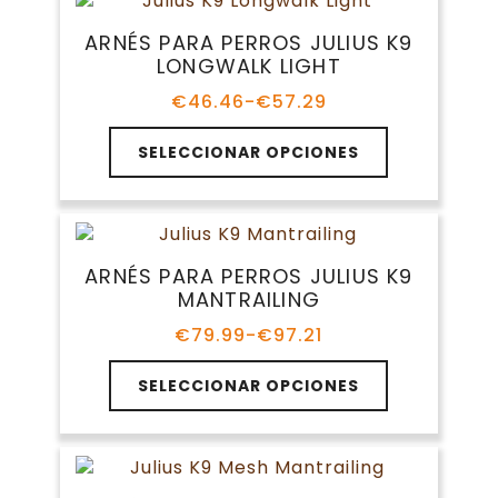
variantes.
€75.00
producto
Las
ARNÉS PARA PERROS JULIUS K9
opciones
LONGWALK LIGHT
se
pueden
€
46.46
-
€
57.29
Rango
elegir
de
Este
en
precios:
SELECCIONAR OPCIONES
producto
la
desde
tiene
€46.46
página
múltiples
hasta
de
variantes.
€57.29
producto
Las
ARNÉS PARA PERROS JULIUS K9
opciones
MANTRAILING
se
pueden
€
79.99
-
€
97.21
Rango
elegir
de
Este
en
precios:
SELECCIONAR OPCIONES
producto
la
desde
tiene
€79.99
página
múltiples
hasta
de
variantes.
€97.21
producto
Las