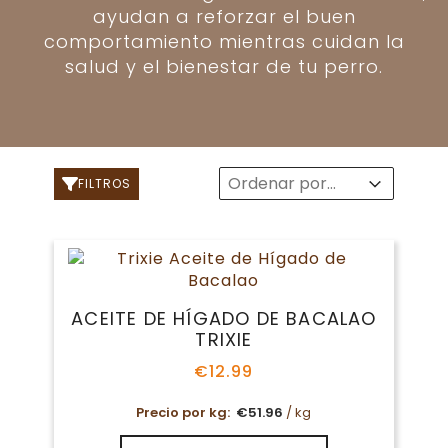
ayudan a reforzar el buen
comportamiento mientras cuidan la
salud y el bienestar de tu perro.
Sort
Sort content
Sort content
FILTROS
ACEITE DE HÍGADO DE BACALAO
TRIXIE
€
12.99
Precio por kg:
€
51.96
/ kg