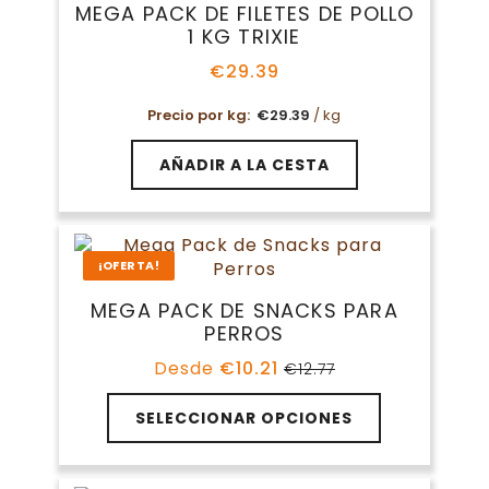
MEGA PACK DE FILETES DE POLLO
1 KG TRIXIE
€
29.39
Precio por kg:
€
29.39
/ kg
AÑADIR A LA CESTA
¡OFERTA!
MEGA PACK DE SNACKS PARA
PERROS
Desde
€
10.21
€
12.77
El
El
precio
precio
original
actual
SELECCIONAR OPCIONES
era:
es:
€12.77.
€10.21.