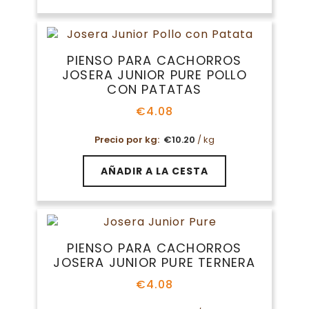
tiene
€42.27
múltiples
variantes.
Las
PIENSO PARA CACHORROS
opciones
JOSERA JUNIOR PURE POLLO
se
CON PATATAS
pueden
elegir
€
4.08
en
Precio por kg:
€
10.20
/ kg
la
página
de
AÑADIR A LA CESTA
producto
PIENSO PARA CACHORROS
JOSERA JUNIOR PURE TERNERA
€
4.08