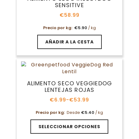
opciones
SENSITIVE
se
pueden
€
58.99
elegir
en
Precio por kg:
€
5.90
/ kg
la
página
AÑADIR A LA CESTA
de
producto
ALIMENTO SECO VEGGIEDOG
LENTEJAS ROJAS
€
6.99
-
€
53.99
Rango
de
Precio por kg:
Desde
€
5.40
/ kg
precios:
desde
Este
€6.99
SELECCIONAR OPCIONES
producto
hasta
tiene
€53.99