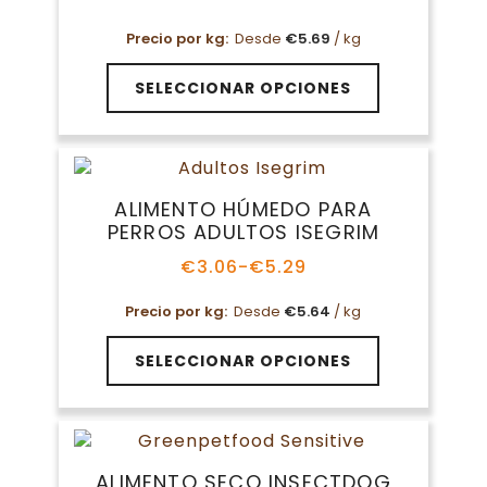
Rango
de
Precio por kg:
Desde
€
5.69
/ kg
precios:
desde
Este
€3.09
SELECCIONAR OPCIONES
producto
hasta
tiene
€5.09
múltiples
variantes.
Las
ALIMENTO HÚMEDO PARA
opciones
PERROS ADULTOS ISEGRIM
se
pueden
€
3.06
-
€
5.29
Rango
elegir
de
en
Precio por kg:
Desde
€
5.64
/ kg
precios:
la
desde
Este
€3.06
página
SELECCIONAR OPCIONES
producto
hasta
de
tiene
€5.29
producto
múltiples
variantes.
Las
ALIMENTO SECO INSECTDOG