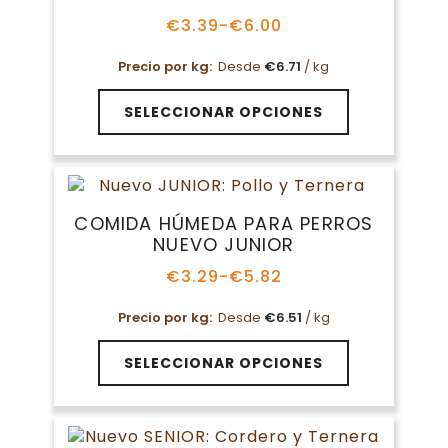
se
pueden
€
3.39
-
€
6.00
Rango
elegir
de
en
Precio por kg:
Desde
€
6.71
/ kg
precios:
la
desde
Este
€3.39
página
SELECCIONAR OPCIONES
producto
hasta
de
tiene
€6.00
producto
múltiples
variantes.
Las
COMIDA HÚMEDA PARA PERROS
opciones
NUEVO JUNIOR
se
pueden
€
3.29
-
€
5.82
Rango
elegir
de
en
Precio por kg:
Desde
€
6.51
/ kg
precios:
la
desde
Este
€3.29
página
SELECCIONAR OPCIONES
producto
hasta
de
tiene
€5.82
producto
múltiples
variantes.