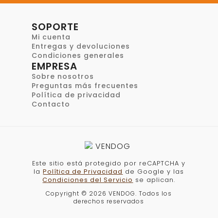
conservar, sencillo de servir y permite
encontrar recetas adaptadas a
cachorros, perros adultos, perros
senior y perros con necesidades
específicas. Elegir un buen pienso
puede ayudarte a mantener una
rutina de alimentación más estable y
práctica cada día.
En VENDOG encontrarás opciones
pensadas para distintos tamaños,
niveles de actividad y sensibilidades.
Desde recetas para el mantenimiento
diario hasta fórmulas más concretas,
nuestra selección está enfocada en
ofrecer calidad, equilibrio nutricional y
una alimentación adaptada a cada
perro.