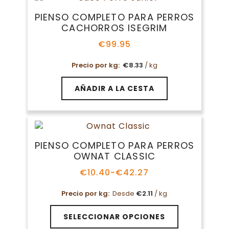
Las
PIENSO COMPLETO PARA PERROS
opciones
CACHORROS ISEGRIM
se
pueden
€
99.95
elegir
en
Precio por kg:
€
8.33
/ kg
la
página
AÑADIR A LA CESTA
de
producto
PIENSO COMPLETO PARA PERROS
OWNAT CLASSIC
€
10.40
-
€
42.27
Rango
de
Precio por kg:
Desde
€
2.11
/ kg
precios:
desde
Este
€10.40
SELECCIONAR OPCIONES
producto
hasta