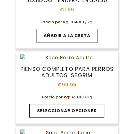
JOSIDOG TERNERA EN SALSA
se
pueden
€
1.99
elegir
en
Precio por kg:
€
4.80
/ kg
la
página
AÑADIR A LA CESTA
de
producto
PIENSO COMPLETO PARA PERROS
ADULTOS ISEGRIM
€
99.95
Precio por kg:
€
8.33
/ kg
Este
SELECCIONAR OPCIONES
producto
tiene
múltiples
variantes.