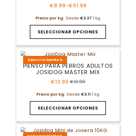
pueden
€
8.99
-
€
51.99
Rango
elegir
de
en
Precio por kg:
Desde
€
2.37
/ kg
precios:
la
desde
Este
€8.99
página
SELECCIONAR OPCIONES
producto
hasta
de
tiene
€51.99
producto
múltiples
variantes.
%MULTICOMPRA%
Las
PIENSO PARA PERROS ADULTOS
opciones
JOSIDOG MASTER MIX
se
pueden
€
13.99
€
13.99
El
El
elegir
precio
precio
en
Precio por kg:
Desde
€
3.11
/ kg
original
actual
la
era:
es:
Este
€13.99.
€13.99.
página
SELECCIONAR OPCIONES
producto
de
tiene
producto
múltiples
variantes.
%MULTICOMPRA%