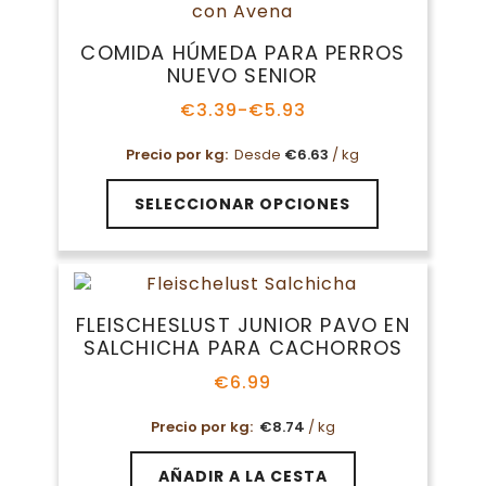
Las
opciones
COMIDA HÚMEDA PARA PERROS
se
NUEVO SENIOR
pueden
elegir
€
3.39
-
€
5.93
Rango
en
de
la
Precio por kg:
Desde
€
6.63
/ kg
precios:
página
desde
Este
€3.39
de
SELECCIONAR OPCIONES
producto
hasta
producto
tiene
€5.93
múltiples
variantes.
Las
FLEISCHESLUST JUNIOR PAVO EN
opciones
SALCHICHA PARA CACHORROS
se
pueden
€
6.99
elegir
en
Precio por kg:
€
8.74
/ kg
la
página
AÑADIR A LA CESTA