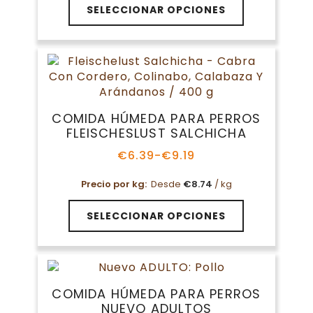
Este
SELECCIONAR OPCIONES
producto
tiene
múltiples
variantes.
Las
opciones
se
COMIDA HÚMEDA PARA PERROS
pueden
FLEISCHESLUST SALCHICHA
elegir
en
€
6.39
-
€
9.19
Rango
la
de
página
Precio por kg:
Desde
€
8.74
/ kg
precios:
de
desde
Este
€6.39
producto
SELECCIONAR OPCIONES
producto
hasta
tiene
€9.19
múltiples
variantes.
Las
COMIDA HÚMEDA PARA PERROS
opciones
NUEVO ADULTOS