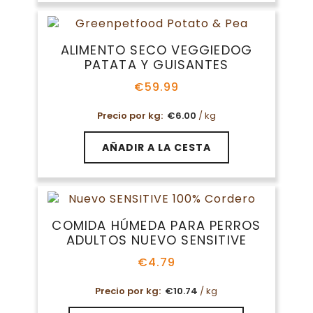
múltiples
variantes.
Las
ALIMENTO SECO VEGGIEDOG
opciones
PATATA Y GUISANTES
se
pueden
€
59.99
elegir
en
Precio por kg:
€
6.00
/ kg
la
página
AÑADIR A LA CESTA
de
producto
COMIDA HÚMEDA PARA PERROS
ADULTOS NUEVO SENSITIVE
€
4.79
Precio por kg:
€
10.74
/ kg