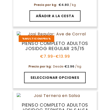
Precio por kg:
€
4.80
/ kg
AÑADIR A LA CESTA
%MULTICOMPRA%
PIENSO COMPLETO ADULTOS
JOSIDOG REGULAR 25/15
€
7.99
-
€
13.99
Rango
de
Precio por kg:
Desde
€
2.96
/ kg
precios:
desde
Este
€7.99
SELECCIONAR OPCIONES
producto
hasta
tiene
€13.99
múltiples
variantes.
Las
PIENSO COMPLETO ADULTOS
opciones